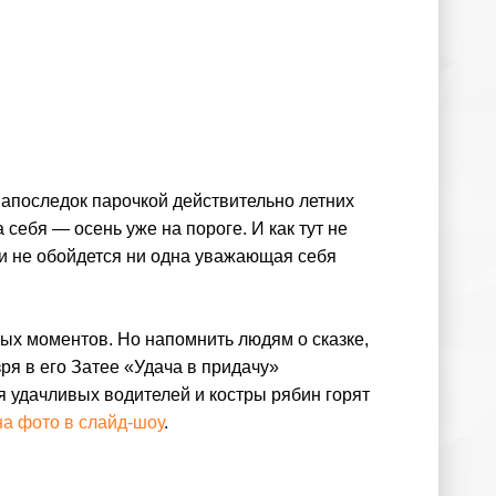
 напоследок парочкой действительно летних
себя — осень уже на пороге. И как тут не
ни не обойдется ни одна уважающая себя
ных моментов. Но напомнить людям о сказке,
я в его Затее «Удача в придачу»
я удачливых водителей и костры рябин горят
на фото в слайд-шоу
.