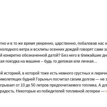
етно и в то же время уверенно, царственно, побаловав нас
олодного ветра и всхлипы осенних дождей говорят сами за 
й конкретно обозначенной датой? Без него в ближайшие д
кая поездка на машине – будь то деловая или личная…
 историей, в которой тоже есть немного грустных и лирич
имолетящих будней Горыныч посчитал своим долгом — не зр
рывает от 10 до 50 литров предпочитаемого топлива. А дл
 в радость. Некоторые из победителей топливной лотереи —