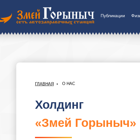
Публикации
Физ
О НАС
ГЛАВНАЯ
Холдинг
«Змей Горыныч»