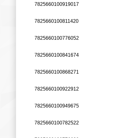
7825660100919017
7825660100811420
7825660100776052
7825660100841674
7825660100868271
7825660100922912
7825660100949675
7825660100782522