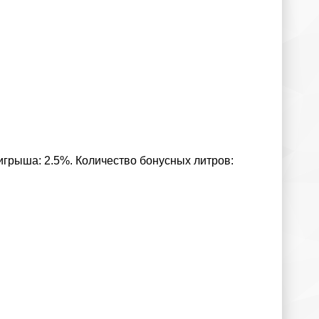
игрыша: 2.5%. Количество бонусных литров: