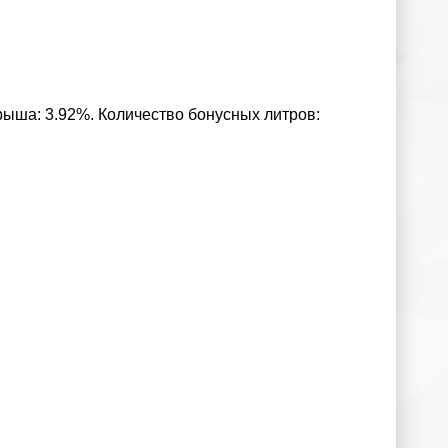
рыша: 3.92%. Количество бонусных литров: