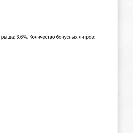
грыша: 3.6%. Количество бонусных литров: