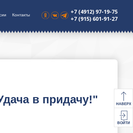
+7 (4912) 97-19-75
сии
Контакты
+7 (915) 601-91-27
дача в придачу!"
НАВЕРХ
ВОЙТИ