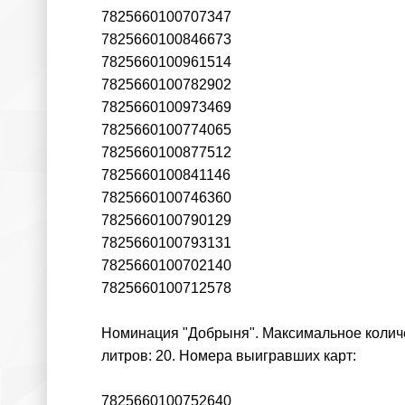
7825660100707347
7825660100846673
7825660100961514
7825660100782902
7825660100973469
7825660100774065
7825660100877512
7825660100841146
7825660100746360
7825660100790129
7825660100793131
7825660100702140
7825660100712578
Номинация "Добрыня". Максимальное количес
литров: 20. Номера выигравших карт:
7825660100752640