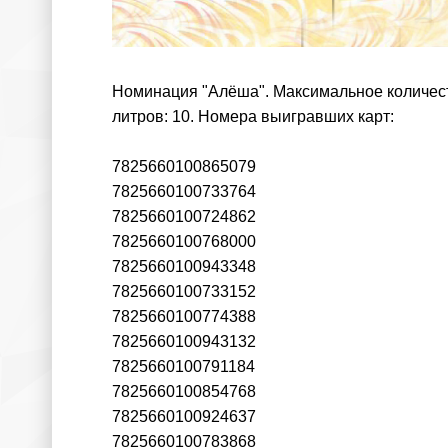
Номинация "Алёша". Максимальное количеств
литров: 10. Номера выигравших карт:
7825660100865079
7825660100733764
7825660100724862
7825660100768000
7825660100943348
7825660100733152
7825660100774388
7825660100943132
7825660100791184
7825660100854768
7825660100924637
7825660100783868