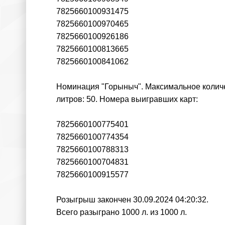
7825660100931475
7825660100970465
7825660100926186
7825660100813665
7825660100841062
Номинация "Горыныч". Максимальное количес
литров: 50. Номера выигравших карт:
7825660100775401
7825660100774354
7825660100788313
7825660100704831
7825660100915577
Розыгрыш закончен 30.09.2024 04:20:32.
Всего разыграно 1000 л. из 1000 л.