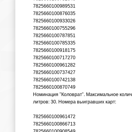
7825660100989531
7825660100876035
7825660100933026
7825660100755296
7825660100787851
7825660100785335
7825660100918175
7825660100717270
7825660100961282
7825660100737427
7825660100742138
7825660100870749
Номинация "Коловрат". Максимальное количе
литров: 30. Номера выигравших карт:
7825660100961472
7825660100866713
7825660100908549