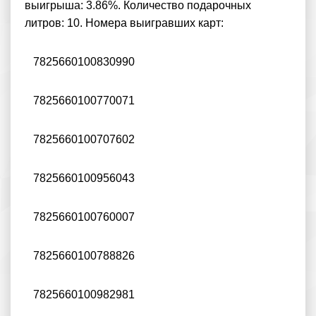
выигрыша: 3.86%. Количество подарочных
литров: 10. Номера выигравших карт:
7825660100830990
7825660100770071
7825660100707602
7825660100956043
7825660100760007
7825660100788826
7825660100982981