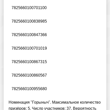
7825660100701100
7825660100838985
7825660100847366
7825660100701019
7825660100867315
7825660100860567
7825660100955680
Номинация "Горыныч". Максимальное количество
призёров: 5. Число участников: 37. Вероятность