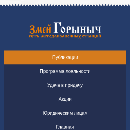
Публикации
Программа лояльности
Удача в придачу
Акции
Юридическим лицам
Главная