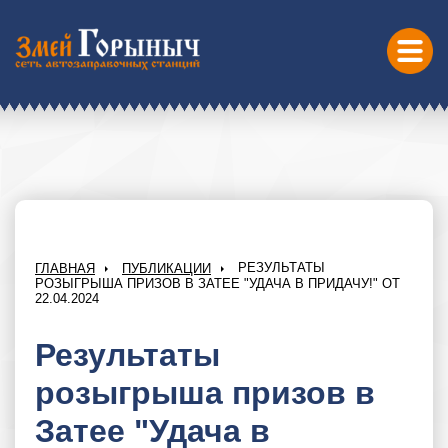
РЕЗУЛЬТАТЫ
ГЛАВНАЯ
ПУБЛИКАЦИИ
РОЗЫГРЫША ПРИЗОВ В ЗАТЕЕ "УДАЧА В ПРИДАЧУ!" ОТ
22.04.2024
Результаты
розыгрыша призов в
Затее "Удача в