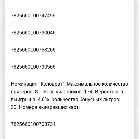
7825660100747459
7825660100790046
7825660100758266
7825660100790566
Номинация "Коловрат". Максимальное количество
призёров: 8. Число участников: 174. Вероятность
выигрыша: 4.6%. Количество бонусных литров:
30. Номера выигравших карт:
7825660100703734