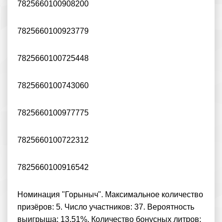
7825660100908200
7825660100923779
7825660100725448
7825660100743060
7825660100977775
7825660100722312
7825660100916542
Номинация "Горыныч". Максимальное количество
призёров: 5. Число участников: 37. Вероятность
выигрыша: 13.51%. Количество бонусных литров: