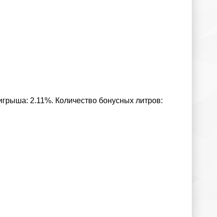
игрыша: 2.11%. Количество бонусных литров: