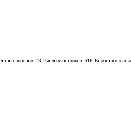
тво призёров: 13. Число участников: 616. Вероятность вы