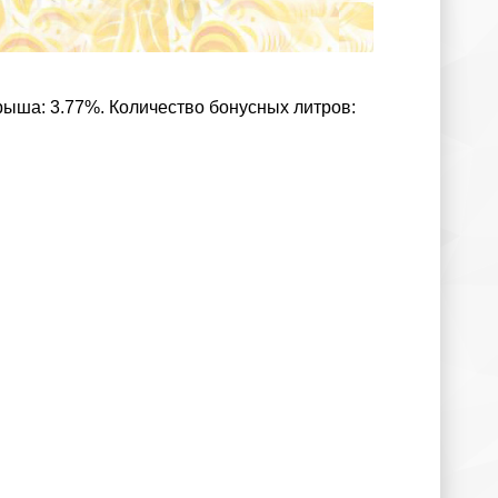
рыша: 3.77%. Количество бонусных литров: