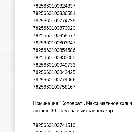
7825660100824837
7825660100836591
7825660100774735
7825660100870020
7825660100958577
7825660100803047
7825660100854586
7825660100933083
7825660100949733
7825660100842425
7825660100774966
7825660100758167
Номинация "Коловрат". Максимальное количе
литров: 30. Номера выигравших карт:
7825660100741510