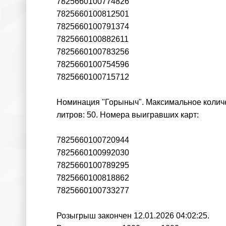
7825660100774826
7825660100812501
7825660100791374
7825660100882611
7825660100783256
7825660100754596
7825660100715712
Номинация "Горыныч". Максимальное количес
литров: 50. Номера выигравших карт:
7825660100720944
7825660100992030
7825660100789295
7825660100818862
7825660100733277
Розыгрыш закончен 12.01.2026 04:02:25.