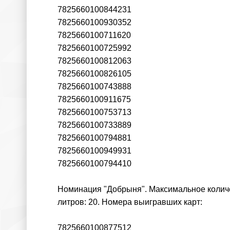
7825660100844231
7825660100930352
7825660100711620
7825660100725992
7825660100812063
7825660100826105
7825660100743888
7825660100911675
7825660100753713
7825660100733889
7825660100794881
7825660100949931
7825660100794410
Номинация "Добрыня". Максимальное количес
литров: 20. Номера выигравших карт:
7825660100877512