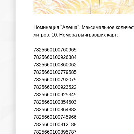
Номинация "Алёша". Максимальное количеств
литров: 10. Номера выигравших карт:
7825660100760965
7825660100926384
7825660100860062
7825660100779585
7825660100792075
7825660100923522
7825660100925345
7825660100854503
7825660100864882
7825660100745966
7825660100812188
7825660100895787