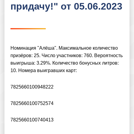
придачу!" от 05.06.2023
Номинация "Алёша". Максимальное количество
призёров: 25. Число участников: 760. Вероятность
выигрыша: 3.29%. Количество бонусных литров:
10. Номера выигравших карт:
7825660100948222
7825660100752574
7825660100740413