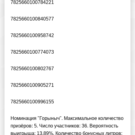
7825660100784221
7825660100840577
7825660100958742
7825660100774073
7825660100802767
7825660100905271
7825660100996155
Номинация "Горыныч". Максимальное количество
призёров: 5. Число участников: 36. Вероятность
выигрыша: 13.89%. Количество бонусных литров: