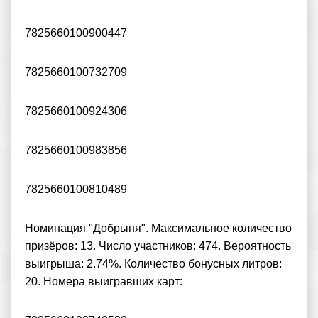
7825660100900447
7825660100732709
7825660100924306
7825660100983856
7825660100810489
Номинация "Добрыня". Максимальное количество
призёров: 13. Число участников: 474. Вероятность
выигрыша: 2.74%. Количество бонусных литров:
20. Номера выигравших карт: