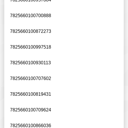
7825660100700888
7825660100872273
7825660100997518
7825660100930113
7825660100707602
7825660100819431
7825660100709624
7825660100866036