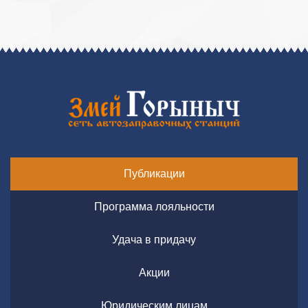
Публикации
Программа лояльности
Удача в придачу
Акции
Юридическим лицам