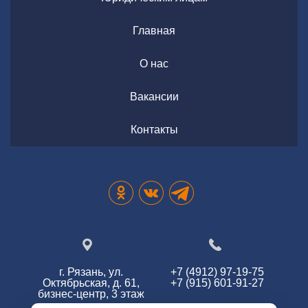
Главная
О нас
Вакансии
Контакты
г. Рязань, ул.
+7 (4912) 97-19-75
Октябрьская, д. 61,
+7 (915) 601-91-27
бизнес-центр, 3 этаж