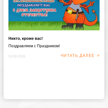
Никто, кроме вас!
Поздравляем с Праздником!
ЧИТАТЬ ДАЛЕЕ
02.08.2026