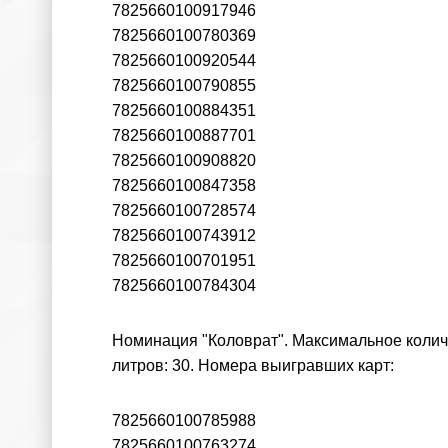
7825660100917946
7825660100780369
7825660100920544
7825660100790855
7825660100884351
7825660100887701
7825660100908820
7825660100847358
7825660100728574
7825660100743912
7825660100701951
7825660100784304
Номинация "Коловрат". Максимальное количе
литров: 30. Номера выигравших карт:
7825660100785988
7825660100763274