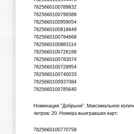
7825660100789832
7825660100796589
7825660100959054
7825660100818649
7825660100784668
7825660100883114
7825660100726198
7825660100783074
7825660100728954
7825660100740033
7825660100937084
7825660100785640
Номинация "Добрыня". Максимальное количес
литров: 20. Номера выигравших карт:
7825660100770758