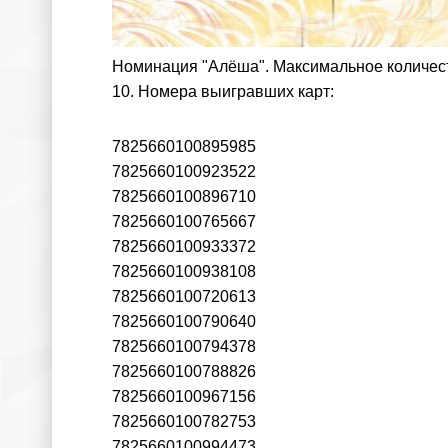
Номинация "Алёша". Максимальное количеств
10. Номера выигравших карт:
7825660100895985
7825660100923522
7825660100896710
7825660100765667
7825660100933372
7825660100938108
7825660100720613
7825660100790640
7825660100794378
7825660100788826
7825660100967156
7825660100782753
7825660100994473