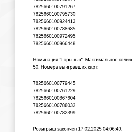
7825660100791267
7825660100795730
7825660100924413
7825660100788685
7825660100972495
7825660100966448
Номинация "Горыныч". Максимальное количес
50. Номера выигравших карт:
7825660100779445
7825660100761229
7825660100867604
7825660100788032
7825660100782399
Розыгрыш закончен 17.02.2025 04:06:49.