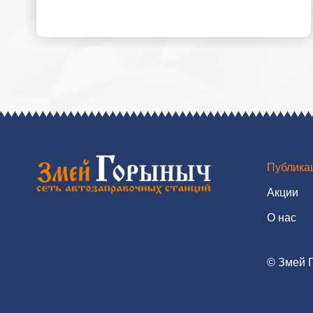
Публика
Акции
О нас
© Змей Г