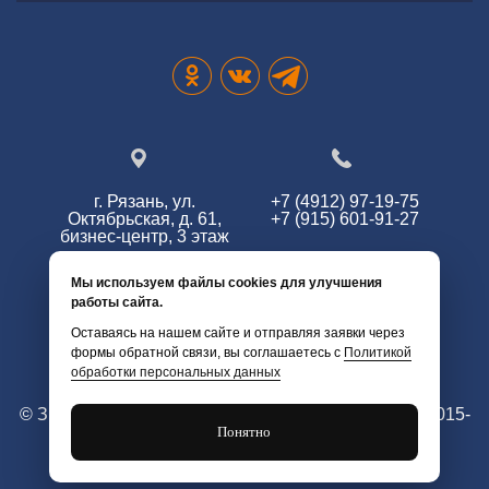
г. Рязань, ул.
+7 (4912) 97-19-75
Октябрьская, д. 61,
+7 (915) 601-91-27
бизнес-центр, 3 этаж
Мы используем файлы cookies для улучшения
работы сайта.
info@zg62.ru
Оставаясь на нашем сайте и отправляя заявки через
формы обратной связи, вы соглашаетесь с
Политикой
обработки персональных данных
© Змей Горыныч. Все права защищены. г. Рязань 2015-
Понятно
2026 г.