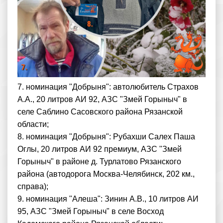
7. номинация "Добрыня": автолюбитель Страхов
А.А., 20 литров АИ 92, АЗС "Змей Горыныч" в
селе Саблино Сасовского района Рязанской
области;
8. номинация "Добрыня": Рубахши Салех Паша
Оглы, 20 литров АИ 92 премиум, АЗС "Змей
Горыныч" в районе д. Турлатово Рязанского
района (автодорога Москва-Челябинск, 202 км.,
справа);
9. номинация "Алеша": Зинин А.В., 10 литров АИ
95, АЗС "Змей Горыныч" в селе Восход