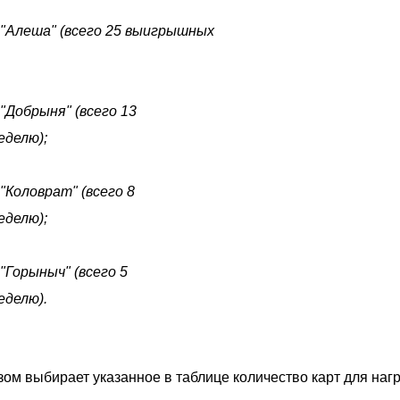
 "Алеша" (всего 25 выигрышных
"Добрыня" (всего 13
еделю);
"Коловрат" (всего 8
еделю);
"Горыныч" (всего 5
еделю).
ом выбирает указанное в таблице количество карт для наг