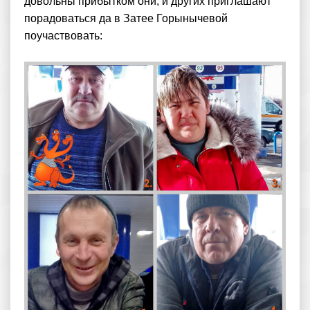
довольны прибытком они, и других приглашают
порадоваться да в Затее Горынычевой
поучаствовать: