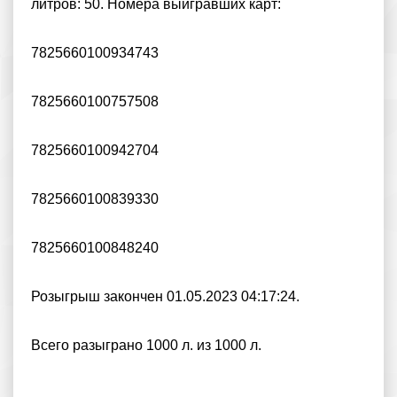
литров: 50. Номера выигравших карт:
7825660100934743
7825660100757508
7825660100942704
7825660100839330
7825660100848240
Розыгрыш закончен 01.05.2023 04:17:24.
Всего разыграно 1000 л. из 1000 л.