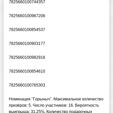
7825660100744357
7825660100967206
7825660100854537
7825660100903177
7825660100982916
7825660100854610
7825660100765303
Номинация "Горыныч". Максимальное количество
призёров: 5. Число участников: 16. Вероятность
выигрыша: 31.25%. Количество подарочных