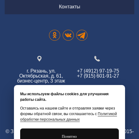
Контакты
г. Рязань, ул.
+7 (4912) 97-19-75
Октябрьская, д. 61,
+7 (915) 601-91-27
бизнес-центр, 3 этаж
Мы используем файлы cookies для улучшения
работы сайта.
info@zg62.ru
Оставаясь на нашем сайте и отправляя заявки через
формы обратной связи, вы соглашаетесь с
Политикой
обработки персональных данных
© Змей Горыныч. Все права защищены. г. Рязань 2015-
Понятно
2026 г.