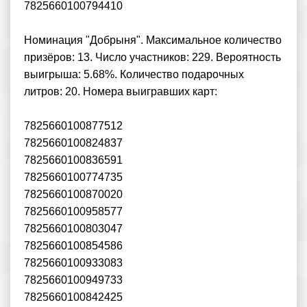
7825660100794410
Номинация "Добрыня". Максимальное количество
призёров: 13. Число участников: 229. Вероятность
выигрыша: 5.68%. Количество подарочных
литров: 20. Номера выигравших карт:
7825660100877512
7825660100824837
7825660100836591
7825660100774735
7825660100870020
7825660100958577
7825660100803047
7825660100854586
7825660100933083
7825660100949733
7825660100842425