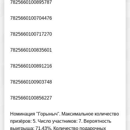
7825660100895787
7825660100704476
7825660100717270
7825660100835601
7825660100891216
7825660100903748
7825660100856227
Номинация "Горыныч". Максимальное количество
призёров: 5. Число участников: 7. Вероятность
выигрыша: 71.43%. Количество подарочных