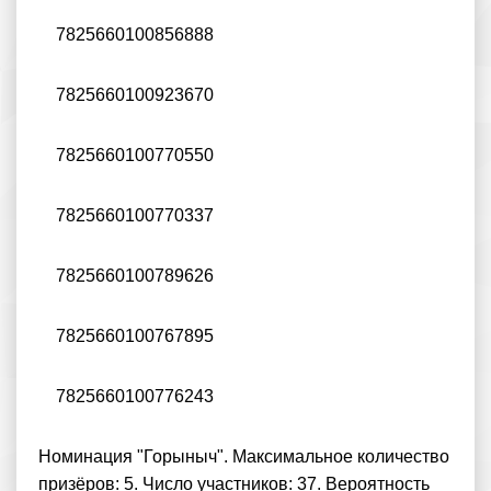
7825660100856888
7825660100923670
7825660100770550
7825660100770337
7825660100789626
7825660100767895
7825660100776243
Номинация "Горыныч". Максимальное количество
призёров: 5. Число участников: 37. Вероятность