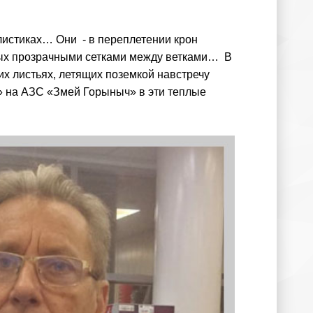
 листиках… Они - в переплетении крон
утых прозрачными сетками между ветками… В
их листьях, летящих поземкой навстречу
» на АЗС «Змей Горыныч» в эти теплые