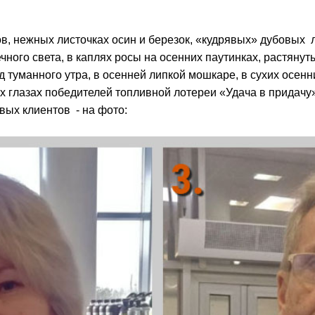
нов, нежных листочках осин и березок, «кудрявых» дубовых
чного света, в каплях росы на осенних паутинках, растян
 туманного утра, в осенней липкой мошкаре, в сухих осенн
х глазах победителей топливной лотереи «Удача в придачу
вых клиентов - на фото: